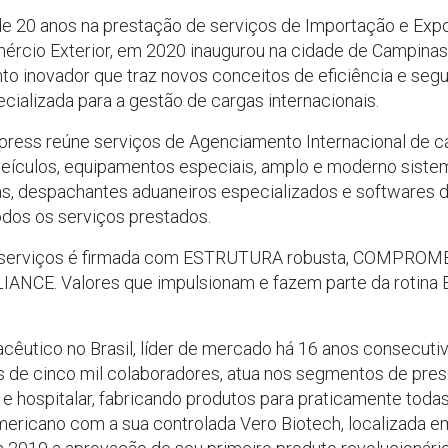
e 20 anos na prestação de serviços de Importação e Expo
mércio Exterior, em 2020 inaugurou na cidade de Campinas
 inovador que traz novos conceitos de eficiência e segur
cializada para a gestão de cargas internacionais.
xpress reúne serviços de Agenciamento Internacional de 
e veículos, equipamentos especiais, amplo e moderno sis
as, despachantes aduaneiros especializados e softwares d
odos os serviços prestados.
de serviços é firmada com ESTRUTURA robusta, COMPROM
IANCE. Valores que impulsionam e fazem parte da rotina 
acêutico no Brasil, líder de mercado há 16 anos consecuti
s de cinco mil colaboradores, atua nos segmentos de pres
 hospitalar, fabricando produtos para praticamente toda
ricano com a sua controlada Vero Biotech, localizada em 