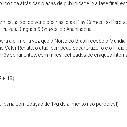
lico fica atrás das placas de publicidade. Na fase final, e
m estão sendo vendidos nas lojas Play Games, do Parqu
 Pizzas, Burgues & Shakes, de Ananindeua.
á a primeira vez que o Norte do Brasil recebe o Mundial 
rião Vôlei, Renata, o atual campeão Sada/Cruzeiro e o Praia 
 três continentes, com times recheados de craques interna
7 e 18)
olidária com doação de 1kg de alimento não perecível)