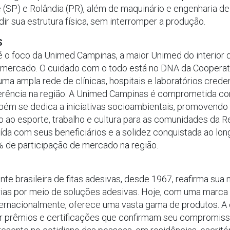
(SP) e Rolândia (PR), além de maquinário e engenharia d
r sua estrutura física, sem interromper a produção.
S
 foco da Unimed Campinas, a maior Unimed do interior do
 mercado. O cuidado com o todo está no DNA da Cooperat
a ampla rede de clínicas, hospitais e laboratórios crede
ferência na região. A Unimed Campinas é comprometida co
mbém se dedica a iniciativas socioambientais, promovend
ao esporte, trabalho e cultura para as comunidades da R
ída com seus beneficiários e a solidez conquistada ao lo
de participação de mercado na região.
e brasileira de fitas adesivas, desde 1967, reafirma sua 
rias por meio de soluções adesivas. Hoje, com uma marca
ternacionalmente, oferece uma vasta gama de produtos. A
or prêmios e certificações que confirmam seu compromiss