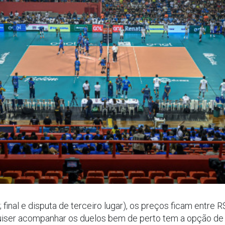
s; final e disputa de terceiro lugar), os preços ficam entre
uiser acompanhar os duelos bem de perto tem a opção de a