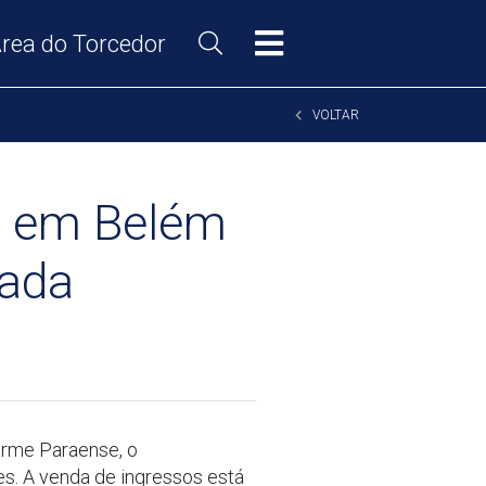
rea do Torcedor
VOLTAR
s em Belém
rada
herme Paraense, o
es. A venda de ingressos está