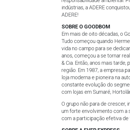
responsabilidade ambiental. Pr
indústrias, a ADERE conquistou
ADERE!
SOBRE O GOODBOM
Em mais de oito décadas, o Go
Tudo começou quando Hermenegi
vida no campo para se dedica
anos, começou a se tornar re
& Cia. Então, anos mais tard
região. Em 1987, a empresa p
loja moderna e pioneira na au
constante evolução do segment
com lojas em Sumaré, Hortolân
O grupo não para de crescer, i
um forte envolvimento com a s
com a participação efetiva de 