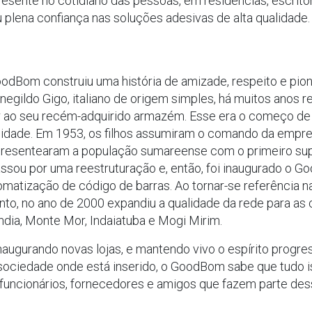
esente no cotidiano das pessoas, em residências, escritóri
 plena confiança nas soluções adesivas de alta qualidade. A
odBom construiu uma história de amizade, respeito e pio
ldo Gigo, italiano de origem simples, há muitos anos re
r ao seu recém-adquirido armazém. Esse era o começo de
alidade. Em 1953, os filhos assumiram o comando da empr
e, presentearam a população sumareense com o primeiro 
assou por uma reestruturação e, então, foi inaugurado o
tomatização de código de barras. Ao tornar-se referência 
o, no ano de 2000 expandiu a qualidade da rede para as c
dia, Monte Mor, Indaiatuba e Mogi Mirim.
naugurando novas lojas, e mantendo vivo o espírito progre
ociedade onde está inserido, o GoodBom sabe que tudo is
funcionários, fornecedores e amigos que fazem parte dessa